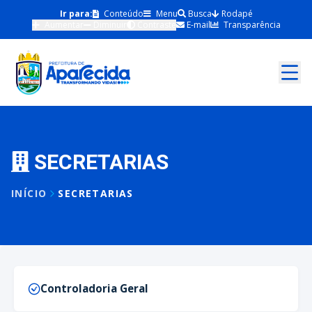
Ir para:
Conteúdo
Menu
Busca
Rodapé
Aumentar
Diminuir
Contraste
E-mail
Transparência
SECRETARIAS
INÍCIO
SECRETARIAS
Controladoria Geral