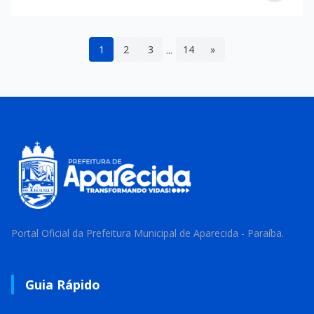
...
1
2
3
14
»
Portal Oficial da Prefeitura Municipal de Aparecida - Paraíba.
Guia Rápido