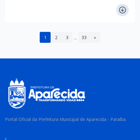
...
1
2
3
33
»
Portal Oficial da Prefeitura Municipal de Aparecida - Paraíba.