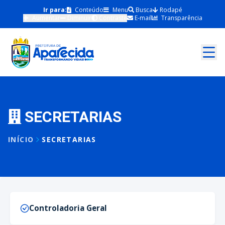
Ir para:
Conteúdo
Menu
Busca
Rodapé
Aumentar
Diminuir
Contraste
E-mail
Transparência
SECRETARIAS
INÍCIO
SECRETARIAS
Controladoria Geral